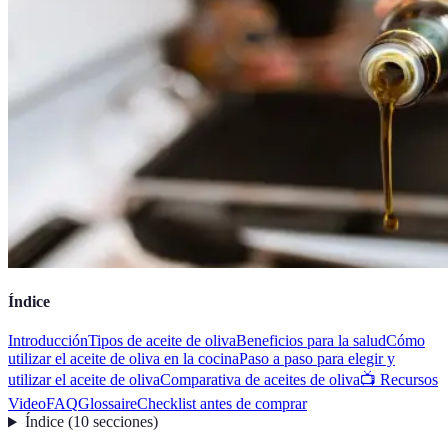
Índice
Introducción
Tipos de aceite de oliva
Beneficios para la salud
Cómo
utilizar el aceite de oliva en la cocina
Paso a paso para elegir y
utilizar el aceite de oliva
Comparativa de aceites de oliva
📺 Recursos
Video
FAQ
Glossaire
Checklist antes de comprar
Índice
(
10
secciones
)