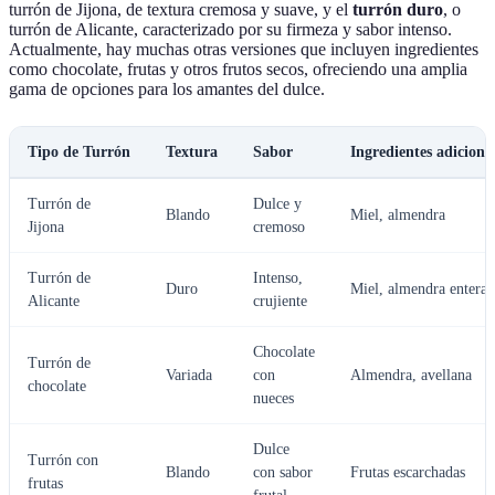
turrón de Jijona, de textura cremosa y suave, y el
turrón duro
, o
turrón de Alicante, caracterizado por su firmeza y sabor intenso.
Actualmente, hay muchas otras versiones que incluyen ingredientes
como chocolate, frutas y otros frutos secos, ofreciendo una amplia
gama de opciones para los amantes del dulce.
Tipo de Turrón
Textura
Sabor
Ingredientes adiciona
Turrón de
Dulce y
Blando
Miel, almendra
Jijona
cremoso
Turrón de
Intenso,
Duro
Miel, almendra entera
Alicante
crujiente
Chocolate
Turrón de
Variada
con
Almendra, avellana
chocolate
nueces
Dulce
Turrón con
Blando
con sabor
Frutas escarchadas
frutas