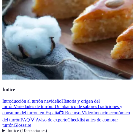
Índice
Introducción al turrón navideño
Historia y origen del
turrón
Variedades de turrón: Un abanico de sabores
Tradiciones y
consumo del turrón en España
📺 Recurso Vídeo
Impacto económico
del turrón
FAQ
💡 Aviso de experto
Checklist antes de comprar
turrón
Glossaire
Índice
(
10
secciones
)