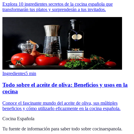
Explora 10 ingredientes secretos de la cocina española que
transformarán tus platos y sorprenderán a tus invitados.
Ingredientes
5
min
Todo sobre el aceite de oliva: Beneficios y usos en la
cocina
Conoce el fascinante mundo del aceite de oliva, sus múltiples
beneficios y cómo utilizarlo eficazmente en la cocina española.
Cocina Española
Tu fuente de información para saber todo sobre
cocinaespanola
.