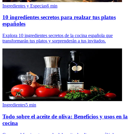
Ingredientes y Especias
6
min
10 ingredientes secretos para realzar tus platos
españoles
Explora 10 ingredientes secretos de la cocina española que
transformarán tus platos y sorprenderán a tus invitados.
Ingredientes
5
min
Todo sobre el aceite de oliva: Beneficios y usos en la
cocina