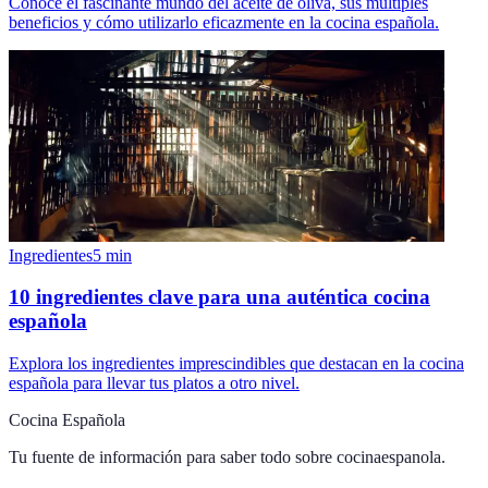
Conoce el fascinante mundo del aceite de oliva, sus múltiples
beneficios y cómo utilizarlo eficazmente en la cocina española.
Ingredientes
5
min
10 ingredientes clave para una auténtica cocina
española
Explora los ingredientes imprescindibles que destacan en la cocina
española para llevar tus platos a otro nivel.
Cocina Española
Tu fuente de información para saber todo sobre
cocinaespanola
.