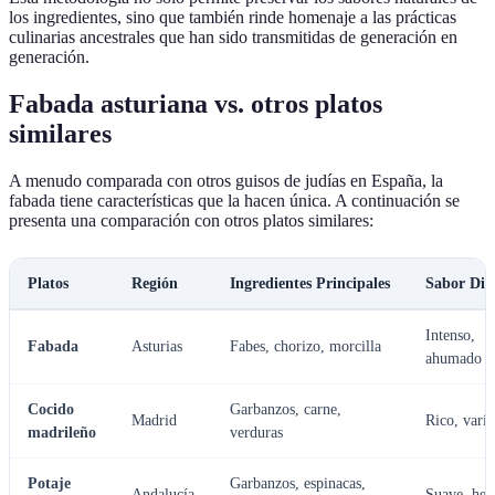
los ingredientes, sino que también rinde homenaje a las prácticas
culinarias ancestrales que han sido transmitidas de generación en
generación.
Fabada asturiana vs. otros platos
similares
A menudo comparada con otros guisos de judías en España, la
fabada tiene características que la hacen única. A continuación se
presenta una comparación con otros platos similares:
Platos
Región
Ingredientes Principales
Sabor Dist
Intenso,
Fabada
Asturias
Fabes, chorizo, morcilla
ahumado
Cocido
Garbanzos, carne,
Madrid
Rico, vari
madrileño
verduras
Potaje
Garbanzos, espinacas,
Andalucía
Suave, her