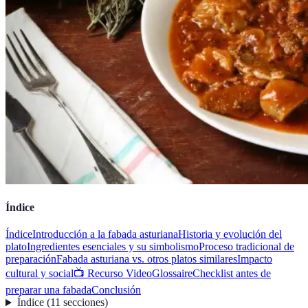
Índice
Índice
Introducción a la fabada asturiana
Historia y evolución del
plato
Ingredientes esenciales y su simbolismo
Proceso tradicional de
preparación
Fabada asturiana vs. otros platos similares
Impacto
cultural y social
📺 Recurso Video
Glossaire
Checklist antes de
preparar una fabada
Conclusión
Índice
(
11
secciones
)