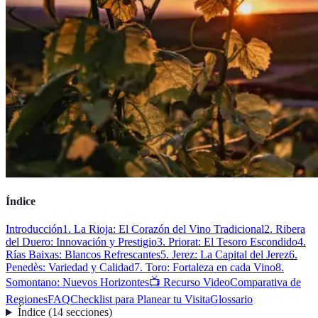
Índice
Introducción
1. La Rioja: El Corazón del Vino Tradicional
2. Ribera
del Duero: Innovación y Prestigio
3. Priorat: El Tesoro Escondido
4.
Rías Baixas: Blancos Refrescantes
5. Jerez: La Capital del Jerez
6.
Penedès: Variedad y Calidad
7. Toro: Fortaleza en cada Vino
8.
Somontano: Nuevos Horizontes
📺 Recurso Video
Comparativa de
Regiones
FAQ
Checklist para Planear tu Visita
Glossario
Índice
(
14
secciones
)