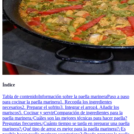
Índice
Tabla de contenido
Información sobre la paella marinera
Paso a paso
para cocinar la paella marinera
1. Recopila los ingredientes
necesarios
2. Preparar el sofrito
3. Integrar el arroz
4. Añadir los
mariscos
5. Cocinar y servir
Comparación de ingredientes para la
paella marinera
¿Cuáles son las mejores técnicas para hacer paella?
Preguntas frecuentes
¿Cuánto tiempo se tarda en preparar una paella
marinera?
¿Qué tipo de arroz es mejor para la paella marinera?
¿Es