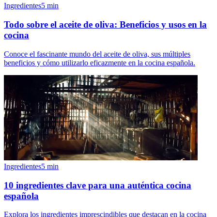
Ingredientes
5
min
Todo sobre el aceite de oliva: Beneficios y usos en la
cocina
Conoce el fascinante mundo del aceite de oliva, sus múltiples
beneficios y cómo utilizarlo eficazmente en la cocina española.
Ingredientes
5
min
10 ingredientes clave para una auténtica cocina
española
Explora los ingredientes imprescindibles que destacan en la cocina