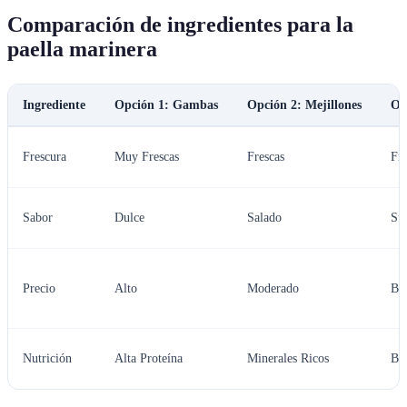
Comparación de ingredientes para la
paella marinera
Ingrediente
Opción 1: Gambas
Opción 2: Mejillones
Op
Frescura
Muy Frescas
Frescas
Fre
Sabor
Dulce
Salado
Su
Precio
Alto
Moderado
Ba
Nutrición
Alta Proteína
Minerales Ricos
Ba