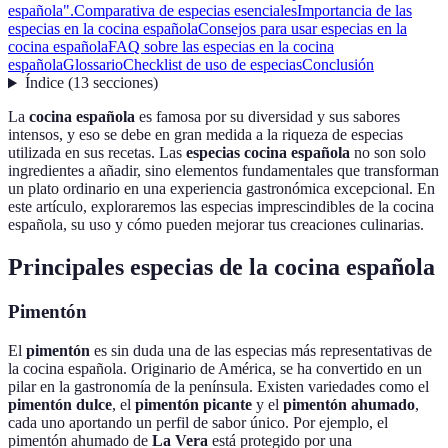
española".
Comparativa de especias esenciales
Importancia de las
especias en la cocina española
Consejos para usar especias en la
cocina española
FAQ sobre las especias en la cocina
española
Glossario
Checklist de uso de especias
Conclusión
Índice
(
13
secciones
)
La
cocina española
es famosa por su diversidad y sus sabores
intensos, y eso se debe en gran medida a la riqueza de especias
utilizada en sus recetas. Las
especias cocina española
no son solo
ingredientes a añadir, sino elementos fundamentales que transforman
un plato ordinario en una experiencia gastronómica excepcional. En
este artículo, exploraremos las especias imprescindibles de la cocina
española, su uso y cómo pueden mejorar tus creaciones culinarias.
Principales especias de la cocina española
Pimentón
El
pimentón
es sin duda una de las especias más representativas de
la cocina española. Originario de América, se ha convertido en un
pilar en la gastronomía de la península. Existen variedades como el
pimentón dulce
, el
pimentón picante
y el
pimentón ahumado
,
cada uno aportando un perfil de sabor único. Por ejemplo, el
pimentón ahumado de
La Vera
está protegido por una