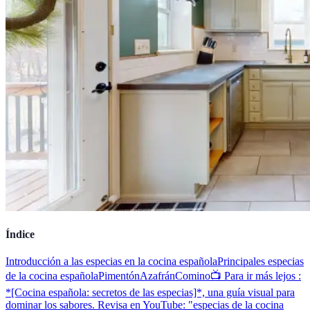
Índice
Introducción a las especias en la cocina española
Principales especias
de la cocina española
Pimentón
Azafrán
Comino
📺 Para ir más lejos :
*[Cocina española: secretos de las especias]*, una guía visual para
dominar los sabores. Revisa en YouTube: "especias de la cocina