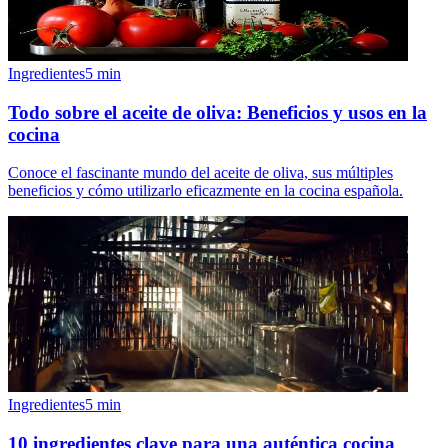
Ingredientes
5
min
Todo sobre el aceite de oliva: Beneficios y usos en la
cocina
Conoce el fascinante mundo del aceite de oliva, sus múltiples
beneficios y cómo utilizarlo eficazmente en la cocina española.
Ingredientes
5
min
10 ingredientes clave para una auténtica cocina