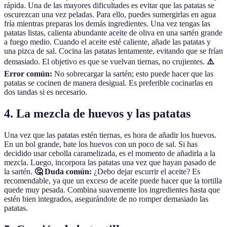
rápida. Una de las mayores dificultades es evitar que las patatas se
oscurezcan una vez peladas. Para ello, puedes sumergirlas en agua
fría mientras preparas los demás ingredientes. Una vez tengas las
patatas listas, calienta abundante aceite de oliva en una sartén grande
a fuego medio. Cuando el aceite esté caliente, añade las patatas y
una pizca de sal. Cocina las patatas lentamente, evitando que se frían
demasiado. El objetivo es que se vuelvan tiernas, no crujientes.
⚠️
Error común:
No sobrecargar la sartén; esto puede hacer que las
patatas se cocinen de manera desigual. Es preferible cocinarlas en
dos tandas si es necesario.
4. La mezcla de huevos y las patatas
Una vez que las patatas estén tiernas, es hora de añadir los huevos.
En un bol grande, bate los huevos con un poco de sal. Si has
decidido usar cebolla caramelizada, es el momento de añadirla a la
mezcla. Luego, incorpora las patatas una vez que hayan pasado de
la sartén.
🤔 Duda común:
¿Debo dejar escurrir el aceite? Es
recomendable, ya que un exceso de aceite puede hacer que la tortilla
quede muy pesada. Combina suavemente los ingredientes hasta que
estén bien integrados, asegurándote de no romper demasiado las
patatas.