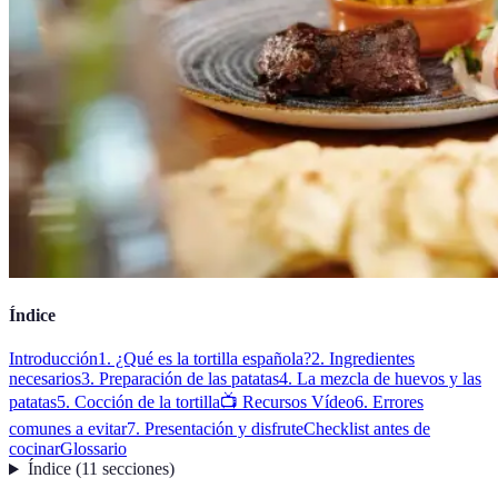
Índice
Introducción
1. ¿Qué es la tortilla española?
2. Ingredientes
necesarios
3. Preparación de las patatas
4. La mezcla de huevos y las
patatas
5. Cocción de la tortilla
📺 Recursos Vídeo
6. Errores
comunes a evitar
7. Presentación y disfrute
Checklist antes de
cocinar
Glossario
Índice
(
11
secciones
)