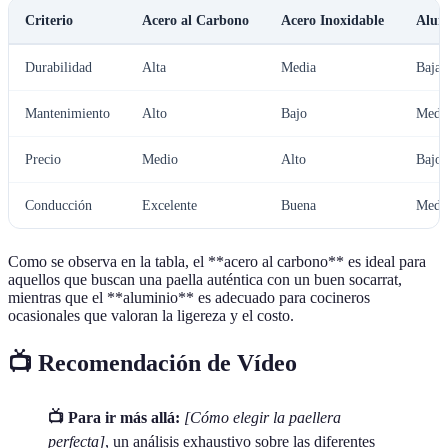
Criterio
Acero al Carbono
Acero Inoxidable
Alum
Durabilidad
Alta
Media
Baja
Mantenimiento
Alto
Bajo
Medi
Precio
Medio
Alto
Bajo
Conducción
Excelente
Buena
Medi
Como se observa en la tabla, el **acero al carbono** es ideal para
aquellos que buscan una paella auténtica con un buen socarrat,
mientras que el **aluminio** es adecuado para cocineros
ocasionales que valoran la ligereza y el costo.
📺 Recomendación de Vídeo
📺 Para ir más allá:
[Cómo elegir la paellera
perfecta]
, un análisis exhaustivo sobre las diferentes