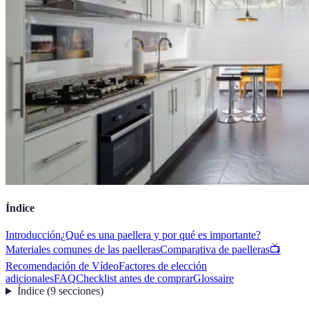
Índice
Introducción
¿Qué es una paellera y por qué es importante?
Materiales comunes de las paelleras
Comparativa de paelleras
📺
Recomendación de Vídeo
Factores de elección
adicionales
FAQ
Checklist antes de comprar
Glossaire
Índice
(
9
secciones
)