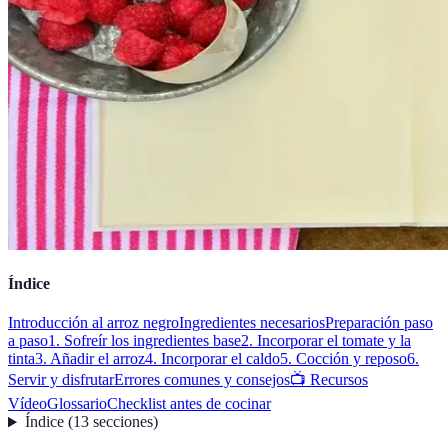
Índice
Introducción al arroz negro
Ingredientes necesarios
Preparación paso
a paso
1. Sofreír los ingredientes base
2. Incorporar el tomate y la
tinta
3. Añadir el arroz
4. Incorporar el caldo
5. Cocción y reposo
6.
Servir y disfrutar
Errores comunes y consejos
📺 Recursos
Vídeo
Glossario
Checklist antes de cocinar
Índice
(
13
secciones
)