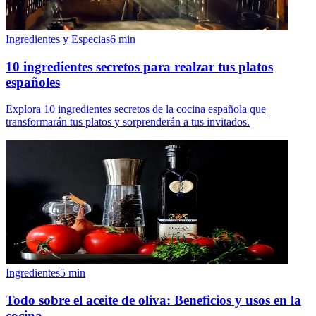
Ingredientes y Especias
6
min
10 ingredientes secretos para realzar tus platos
españoles
Explora 10 ingredientes secretos de la cocina española que
transformarán tus platos y sorprenderán a tus invitados.
Ingredientes
5
min
Todo sobre el aceite de oliva: Beneficios y usos en la
cocina