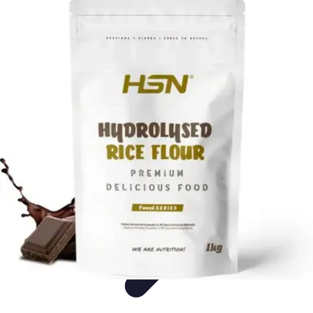
Cocina Española
Recetas
Recetas Tradicionales
Ingredientes
Historia
Tendencias
Cocina Española