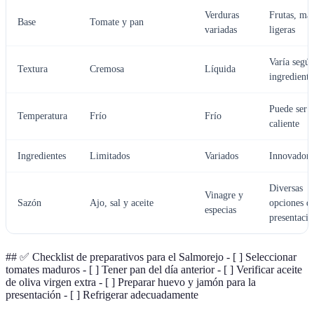
Verduras
Frutas, má
Base
Tomate y pan
variadas
ligeras
Varía segú
Textura
Cremosa
Líquida
ingrediente
Puede ser
Temperatura
Frío
Frío
caliente
Ingredientes
Limitados
Variados
Innovadore
Diversas
Vinagre y
Sazón
Ajo, sal y aceite
opciones d
especias
presentaci
## ✅ Checklist de preparativos para el Salmorejo - [ ] Seleccionar
tomates maduros - [ ] Tener pan del día anterior - [ ] Verificar aceite
de oliva virgen extra - [ ] Preparar huevo y jamón para la
presentación - [ ] Refrigerar adecuadamente