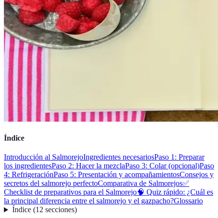
Índice
Introducción al Salmorejo
Ingredientes necesarios
Paso 1: Preparar
los ingredientes
Paso 2: Hacer la mezcla
Paso 3: Colar (opcional)
Paso
4: Refrigeración
Paso 5: Presentación y acompañamientos
Consejos y
secretos del salmorejo perfecto
Comparativa de Salmorejos
✅
Checklist de preparativos para el Salmorejo
🧠 Quiz rápido: ¿Cuál es
la principal diferencia entre el salmorejo y el gazpacho?
Glossario
Índice
(
12
secciones
)