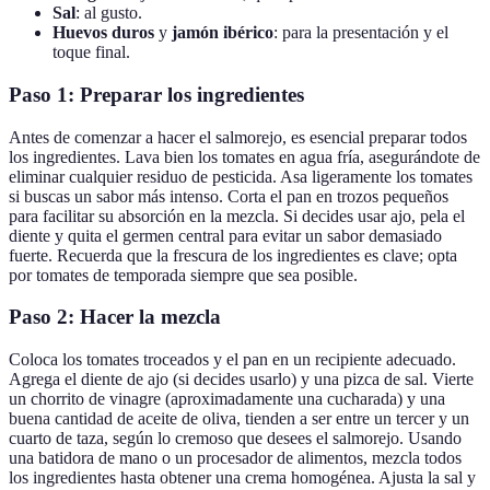
Sal
: al gusto.
Huevos duros
y
jamón ibérico
: para la presentación y el
toque final.
Paso 1: Preparar los ingredientes
Antes de comenzar a hacer el salmorejo, es esencial preparar todos
los ingredientes. Lava bien los tomates en agua fría, asegurándote de
eliminar cualquier residuo de pesticida. Asa ligeramente los tomates
si buscas un sabor más intenso. Corta el pan en trozos pequeños
para facilitar su absorción en la mezcla. Si decides usar ajo, pela el
diente y quita el germen central para evitar un sabor demasiado
fuerte. Recuerda que la frescura de los ingredientes es clave; opta
por tomates de temporada siempre que sea posible.
Paso 2: Hacer la mezcla
Coloca los tomates troceados y el pan en un recipiente adecuado.
Agrega el diente de ajo (si decides usarlo) y una pizca de sal. Vierte
un chorrito de vinagre (aproximadamente una cucharada) y una
buena cantidad de aceite de oliva, tienden a ser entre un tercer y un
cuarto de taza, según lo cremoso que desees el salmorejo. Usando
una batidora de mano o un procesador de alimentos, mezcla todos
los ingredientes hasta obtener una crema homogénea. Ajusta la sal y