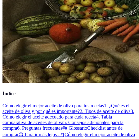
Índice
Cómo elegir el mejor aceite de oliva para tus recetas
1. ¿Qué es el
aceite de oliva y por qué es importante?
2. Tipos de aceite de oliva
3.
Cómo elegir el aceite adecuado para cada receta
4. Tabla
comparativa de aceites de oliva
5. Consejos adicionales para la
compra
6. Preguntas frecuentes
## Glossario
Checklist antes de
comprar
📺 Para ir más lejos : *[Cómo elegir el mejor aceite de oliva