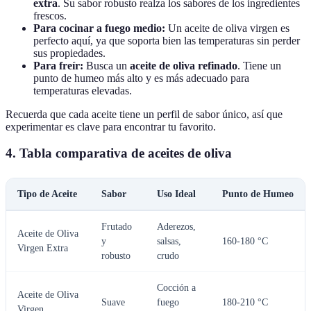
extra
. Su sabor robusto realza los sabores de los ingredientes
frescos.
Para cocinar a fuego medio:
Un aceite de oliva virgen es
perfecto aquí, ya que soporta bien las temperaturas sin perder
sus propiedades.
Para freír:
Busca un
aceite de oliva refinado
. Tiene un
punto de humeo más alto y es más adecuado para
temperaturas elevadas.
Recuerda que cada aceite tiene un perfil de sabor único, así que
experimentar es clave para encontrar tu favorito.
4. Tabla comparativa de aceites de oliva
Tipo de Aceite
Sabor
Uso Ideal
Punto de Humeo
Frutado
Aderezos,
Aceite de Oliva
y
salsas,
160-180 °C
Virgen Extra
robusto
crudo
Cocción a
Aceite de Oliva
Suave
fuego
180-210 °C
Virgen